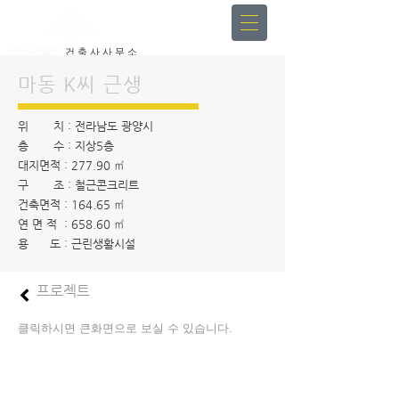
건 축 사 사 무 소
인 중 헌 & 인 스
마동 K씨 근생
위 치 : 전라남도 광양시
층 수 : 지상5층
대지면적 : 277.90 ㎡
구 조 : 철근콘크리트
건축면적 : 164.65 ㎡
연 면 적 : 658.60 ㎡
용 도 : 근린생활시설
프로젝트
클릭하시면 큰화면으로 보실 수 있습니다.