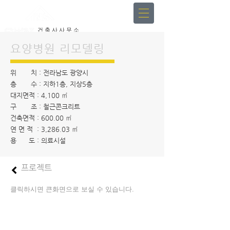
건 축 사 사 무 소
인 중 헌 & 인 스
요양병원 리모델링
위 치 : 전라남도 광양시
층 수 : 지하1층, 지상5층
대지면적 : 4,100 ㎡
구 조 : 철근콘크리트
건축면적 : 600.00 ㎡
연 면 적 : 3,286.03 ㎡
용 도 : 의료시설
프로젝트
클릭하시면 큰화면으로 보실 수 있습니다.