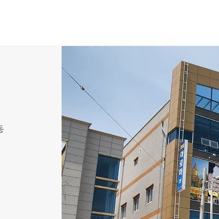
인중헌 & 인스
문의
동