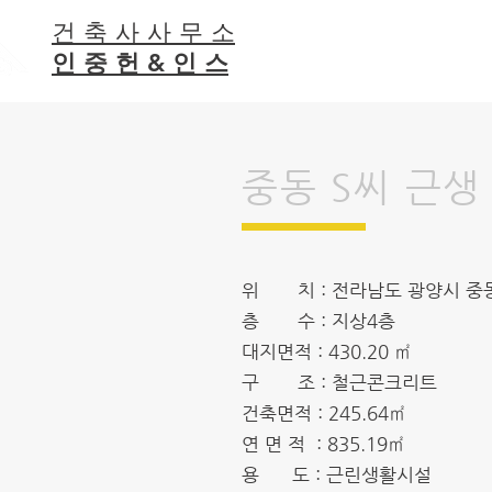
건 축 사 사 무 소
인 중 헌 & 인 스
중동 S씨 근생
위 치 : 전라남도 광양시 중
층 수 : 지상4층
대지면적 : 430.20 ㎡
구 조 : 철근콘크리트
건축면적 : 245.64㎡
연 면 적 : 835.19㎡
용 도 : 근린생활시설