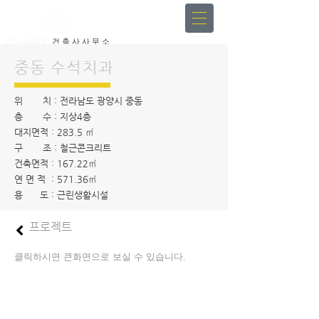
건 축 사 사 무 소
인 중 헌 & 인 스
중동 수석치과
위 치 : 전라남도 광양시 중동
층 수 : 지상4층
대지면적 : 283.5 ㎡
구 조 : 철근콘크리트
건축면적 : 167.22㎡
연 면 적 : 571.36㎡
용 도 : 근린생활시설
프로젝트
클릭하시면 큰화면으로 보실 수 있습니다.