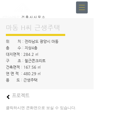
건 축 사 사 무 소
인 중 헌 & 인 스
마동 H씨 근생주택
위 치 : 전라남도 광양시 마동
층 수 : 지상4층
대지면적 : 284.2 ㎡
구 조 : 철근콘크리트
건축면적 : 167.56 ㎡
연 면 적 : 480.29 ㎡
용 도 : 근생주택
프로젝트
클릭하시면 큰화면으로 보실 수 있습니다.